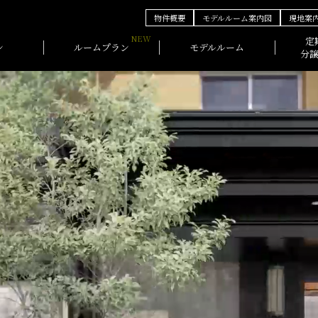
物件概要
モデルルーム案内図
現地案
定
ン
ルームプラン
モデルルーム
分