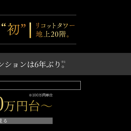
ンションは6年ぶり。
※1
0
※100万円単位
万円台～
見る