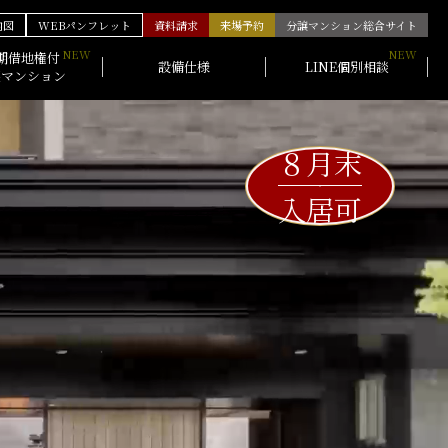
内図
WEBパンフレット
資料請求
来場予約
分譲マンション総合サイト
期借地権付
設備仕様
LINE個別相談
譲マンション
８月末
入居可