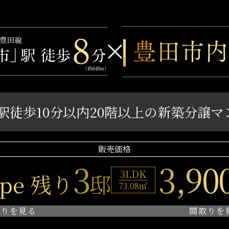
駅
徒歩10分以内20階以上の
新築分譲マ
販売価格
3
3,90
3LDK
ype 残り
邸
73.08㎡
取りを見る
間取りを