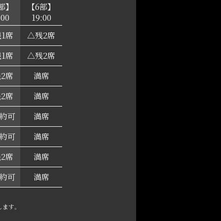
部】
【6部】
:00
19:00
1席
△残2席
1席
△残2席
2席
満席
2席
満席
約可
満席
約可
満席
2席
満席
約可
満席
します。