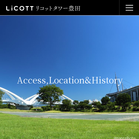
A
c
c
e
s
s
,
L
o
c
a
t
i
o
n
&
H
i
s
t
o
r
y
image photo