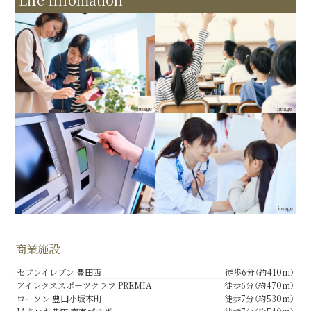
商業施設
セブンイレブン 豊田西
徒歩6分（約410m）
アイレクススポーツクラブ PREMIA
徒歩6分（約470m）
ローソン 豊田小坂本町
徒歩7分（約530m）