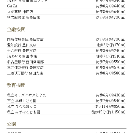
JAあいち豊田 産直プラザ
徒歩7分（約540m）
GAZA
徒歩8分（約640m）
スギ薬局 神田店
徒歩8分（約640m）
精文館書店 新豊田店
徒歩9分（約700m）
金融機関
岡崎信用金庫 豊田支店
徒歩9分（約700m）
愛知銀行 豊田支店
徒歩3分（約170m）
十六銀行 豊田支店
徒歩3分（約240m）
JAあいち豊田 本店
徒歩7分（約510m）
名古屋銀行 豊田営業部
徒歩7分（約550m）
三井住友銀行 豊田支店
徒歩8分（約570m）
三菱UFJ銀行 豊田支店
徒歩8分（約580m）
教育機関
私立キッズハウスとよた
徒歩6分（約430m）
市立 挙母こども園
徒歩7分（約540m）
私立 ひなたぼっこ
徒歩11分（約850m）
私立 みずほこども園
徒歩15分（約1,150m）
公園