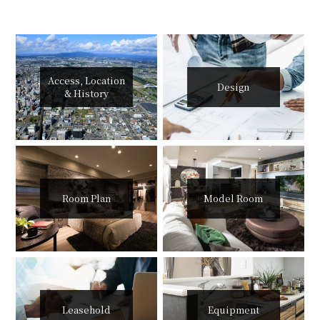
Access, Location
Design
& History
Room Plan
Model Room
Leasehold
Equipment