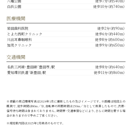
八幡公園
徒歩7分（約540m）
白浜公園
徒歩10分（約740m）
医療機関
岩田歯科医院
徒歩2分（約90m）
とよた西町クリニック
徒歩6分（約440m）
川出耳鼻咽喉科
徒歩8分（約600m）
加茂クリニック
徒歩9分（約650m）
交通機関
名鉄三河線・豊田線「豊田市」駅
徒歩8分（約640m）
愛知環状鉄道「新豊田」駅
徒歩11分（約860m）
※掲載の周辺環境写真は2024年1月に撮影したもの及びイメージです。※距離は地図上の
概測で、徒歩時間は80m／分、自転車の所要時間は250m／分として換算したもので、渋滞・
信号待ち時間は含まれておりません。時間帯・交通事情などにより、さらに時間を要する場
合がありますので予めご了承ください。
※現地案内図は2025年2月時点のものです。